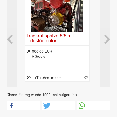
 (9-
Tragkraftspritze 8/8 mit
LF8/TS M
Industriemotor
Allrad
900,00 EUR
3.900,0
0
Gebote
0
Gebote
11T 19h:51m:01s
11T 19h
Dieser Eintrag wurde 1600 mal aufgerufen.