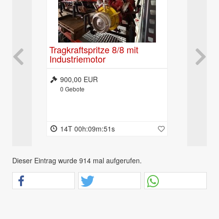
 (9-
Tragkraftspritze 8/8 mit
LF8/TS M
Industriemotor
Allrad
900,00 EUR
3.900,0
0
Gebote
0
Gebote
14T 00h:09m:50s
14T 00h
Dieser Eintrag wurde 914 mal aufgerufen.